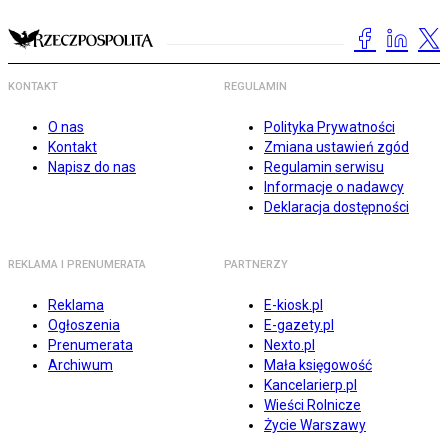
KONTAKT
REGULAMIN
O nas
Polityka Prywatności
Kontakt
Zmiana ustawień zgód
Napisz do nas
Regulamin serwisu
Informacje o nadawcy
Deklaracja dostępności
REKLAMA I PRENUMERATA
PARTNERZY
Reklama
E-kiosk.pl
Ogłoszenia
E-gazety.pl
Prenumerata
Nexto.pl
Archiwum
Mała księgowość
Kancelarierp.pl
Wieści Rolnicze
Życie Warszawy