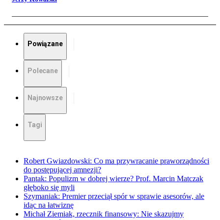
Powiązane
Polecane
Najnowsze
Tagi
Robert Gwiazdowski: Co ma przywracanie praworządności
do postępującej amnezji?
Pantak: Populizm w dobrej wierze? Prof. Marcin Matczak
głęboko się myli
Szymaniak: Premier przeciął spór w sprawie asesorów, ale
idąc na łatwiznę
Michał Ziemiak, rzecznik finansowy: Nie skazujmy