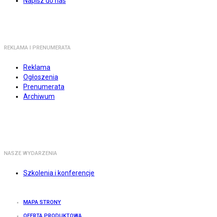
Napisz do nas
REKLAMA I PRENUMERATA
Reklama
Ogłoszenia
Prenumerata
Archiwum
NASZE WYDARZENIA
Szkolenia i konferencje
MAPA STRONY
OFERTA PRODUKTOWA