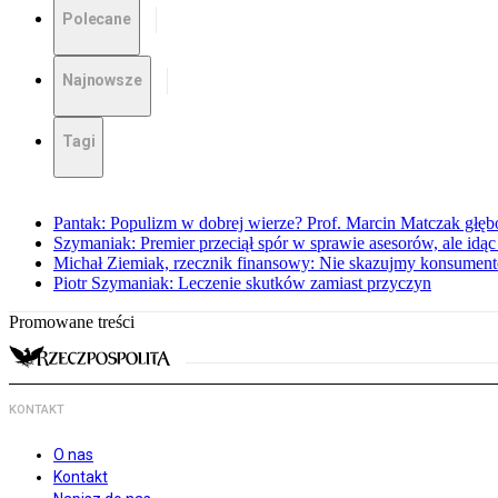
Polecane
Najnowsze
Tagi
Pantak: Populizm w dobrej wierze? Prof. Marcin Matczak głęb
Szymaniak: Premier przeciął spór w sprawie asesorów, ale idąc
Michał Ziemiak, rzecznik finansowy: Nie skazujmy konsumen
Piotr Szymaniak: Leczenie skutków zamiast przyczyn
Promowane treści
KONTAKT
O nas
Kontakt