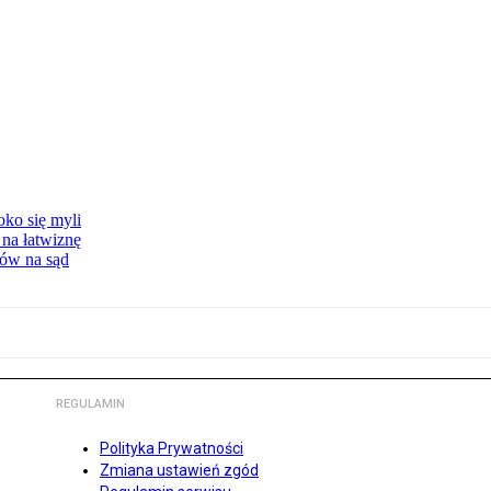
oko się myli
 na łatwiznę
tów na sąd
REGULAMIN
Polityka Prywatności
Zmiana ustawień zgód