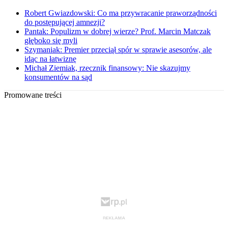
Robert Gwiazdowski: Co ma przywracanie praworządności
do postępującej amnezji?
Pantak: Populizm w dobrej wierze? Prof. Marcin Matczak
głęboko się myli
Szymaniak: Premier przeciął spór w sprawie asesorów, ale
idąc na łatwiznę
Michał Ziemiak, rzecznik finansowy: Nie skazujmy
konsumentów na sąd
Promowane treści