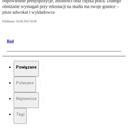
odpowiednie predyspozycje, zdolności oraz ciężka praca. Dlatego
obniżanie wymagań przy rekrutacji na studia ma swoje granice –
pisze adwokat i wykładowca
Publikacja:
19.08.2013 20:09
Red
Powiązane
Polecane
Najnowsze
Tagi