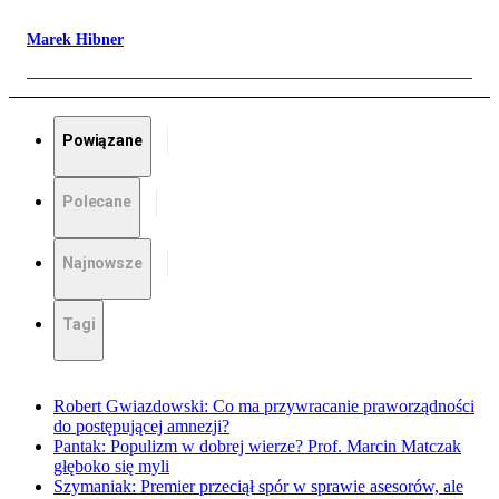
Marek Hibner
Powiązane
Polecane
Najnowsze
Tagi
Robert Gwiazdowski: Co ma przywracanie praworządności
do postępującej amnezji?
Pantak: Populizm w dobrej wierze? Prof. Marcin Matczak
głęboko się myli
Szymaniak: Premier przeciął spór w sprawie asesorów, ale