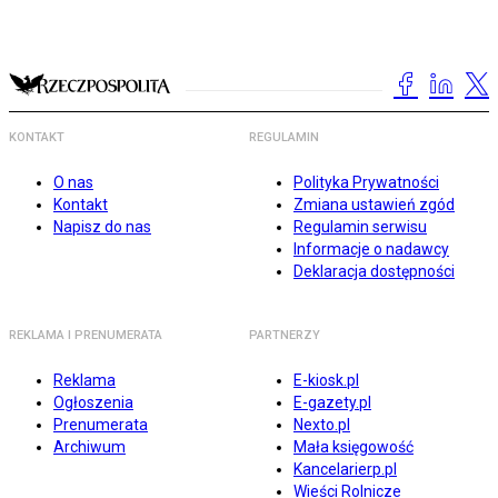
KONTAKT
REGULAMIN
O nas
Polityka Prywatności
Kontakt
Zmiana ustawień zgód
Napisz do nas
Regulamin serwisu
Informacje o nadawcy
Deklaracja dostępności
REKLAMA I PRENUMERATA
PARTNERZY
Reklama
E-kiosk.pl
Ogłoszenia
E-gazety.pl
Prenumerata
Nexto.pl
Archiwum
Mała księgowość
Kancelarierp.pl
Wieści Rolnicze