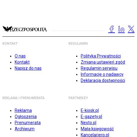
KONTAKT
REGULAMIN
O nas
Polityka Prywatności
Kontakt
Zmiana ustawień zgód
Napisz do nas
Regulamin serwisu
Informacje o nadawcy
Deklaracja dostępności
REKLAMA I PRENUMERATA
PARTNERZY
Reklama
E-kiosk.pl
Ogłoszenia
E-gazety.pl
Prenumerata
Nexto.pl
Archiwum
Mała księgowość
Kancelarierp.pl