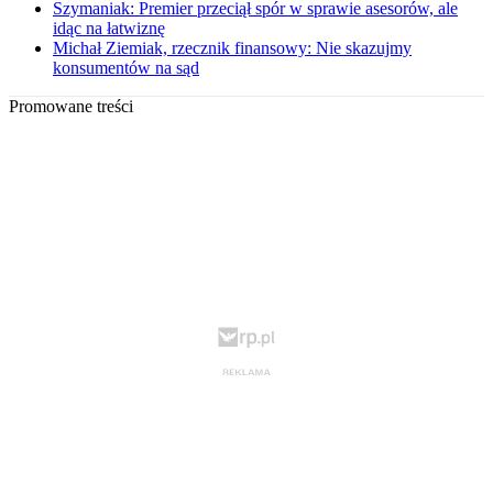
Szymaniak: Premier przeciął spór w sprawie asesorów, ale
idąc na łatwiznę
Michał Ziemiak, rzecznik finansowy: Nie skazujmy
konsumentów na sąd
Promowane treści