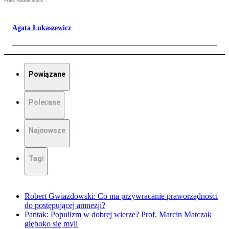
Foto: Adobe Stock
Agata Łukaszewicz
Powiązane
Polecane
Najnowsze
Tagi
Robert Gwiazdowski: Co ma przywracanie praworządności
do postępującej amnezji?
Pantak: Populizm w dobrej wierze? Prof. Marcin Matczak
głęboko się myli