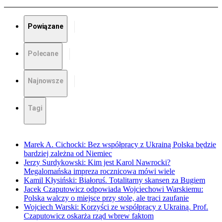
Powiązane
Polecane
Najnowsze
Tagi
Marek A. Cichocki: Bez współpracy z Ukrainą Polska będzie
bardziej zależna od Niemiec
Jerzy Surdykowski: Kim jest Karol Nawrocki?
Megalomańska impreza rocznicowa mówi wiele
Kamil Kłysiński: Białoruś. Totalitarny skansen za Bugiem
Jacek Czaputowicz odpowiada Wojciechowi Warskiemu:
Polska walczy o miejsce przy stole, ale traci zaufanie
Wojciech Warski: Korzyści ze współpracy z Ukrainą. Prof.
Czaputowicz oskarża rząd wbrew faktom