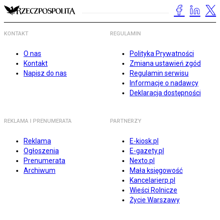
KONTAKT
REGULAMIN
O nas
Polityka Prywatności
Kontakt
Zmiana ustawień zgód
Napisz do nas
Regulamin serwisu
Informacje o nadawcy
Deklaracja dostępności
REKLAMA I PRENUMERATA
PARTNERZY
Reklama
E-kiosk.pl
Ogłoszenia
E-gazety.pl
Prenumerata
Nexto.pl
Archiwum
Mała księgowość
Kancelarierp.pl
Wieści Rolnicze
Życie Warszawy