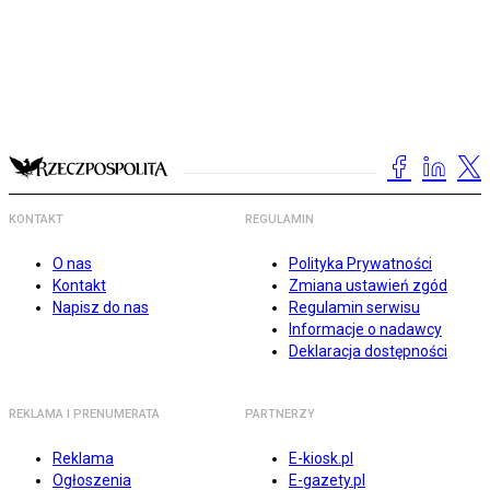
KONTAKT
REGULAMIN
O nas
Polityka Prywatności
Kontakt
Zmiana ustawień zgód
Napisz do nas
Regulamin serwisu
Informacje o nadawcy
Deklaracja dostępności
REKLAMA I PRENUMERATA
PARTNERZY
Reklama
E-kiosk.pl
Ogłoszenia
E-gazety.pl