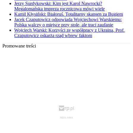
Jerzy Surdykowski: Kim jest Karol Nawrocki?
Megalomańska impreza rocznicowa mówi wiele
Kamil Kłysiński: Białoruś. Totalitarny skansen za Bugiem
Jacek Czaputowicz odpowiada Wojciechowi Warskiemu:
Polska walczy o miejsce przy stole, ale traci zaufanie
Wojciech Warski: Korzyści ze współpracy z Ukrainą. Prof.
Czaputowicz oskarża rząd wbrew faktom
Promowane treści