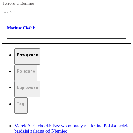
Terroru w Berlinie
Foto: AFP
Mariusz Cieślik
Powiązane
Polecane
Najnowsze
Tagi
Marek A. Cichocki: Bez współpracy z Ukrainą Polska będzie
bardziej zależna od Niemiec