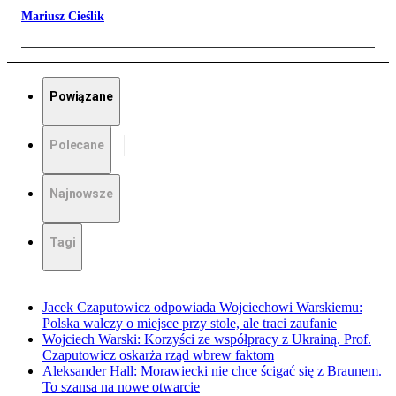
Mariusz Cieślik
Powiązane
Polecane
Najnowsze
Tagi
Jacek Czaputowicz odpowiada Wojciechowi Warskiemu:
Polska walczy o miejsce przy stole, ale traci zaufanie
Wojciech Warski: Korzyści ze współpracy z Ukrainą. Prof.
Czaputowicz oskarża rząd wbrew faktom
Aleksander Hall: Morawiecki nie chce ścigać się z Braunem.
To szansa na nowe otwarcie