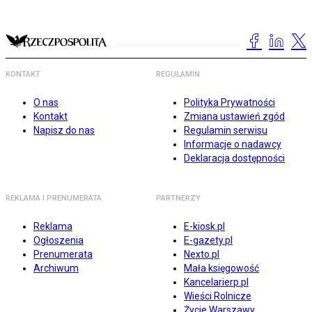
KONTAKT
REGULAMIN
O nas
Polityka Prywatności
Kontakt
Zmiana ustawień zgód
Napisz do nas
Regulamin serwisu
Informacje o nadawcy
Deklaracja dostępności
REKLAMA I PRENUMERATA
PARTNERZY
Reklama
E-kiosk.pl
Ogłoszenia
E-gazety.pl
Prenumerata
Nexto.pl
Archiwum
Mała księgowość
Kancelarierp.pl
Wieści Rolnicze
Życie Warszawy