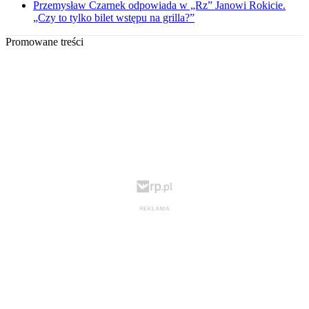
Przemysław Czarnek odpowiada w „Rz” Janowi Rokicie.
„Czy to tylko bilet wstępu na grilla?”
Promowane treści