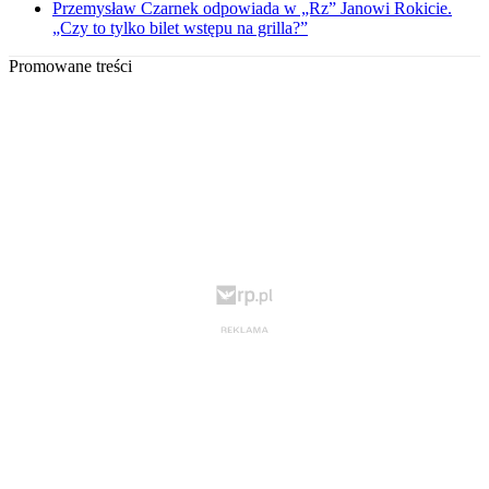
Przemysław Czarnek odpowiada w „Rz” Janowi Rokicie.
„Czy to tylko bilet wstępu na grilla?”
Promowane treści