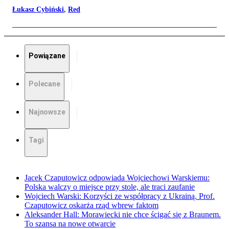
Łukasz Cybiński
,
Red
Powiązane
Polecane
Najnowsze
Tagi
Jacek Czaputowicz odpowiada Wojciechowi Warskiemu:
Polska walczy o miejsce przy stole, ale traci zaufanie
Wojciech Warski: Korzyści ze współpracy z Ukrainą. Prof.
Czaputowicz oskarża rząd wbrew faktom
Aleksander Hall: Morawiecki nie chce ścigać się z Braunem.
To szansa na nowe otwarcie