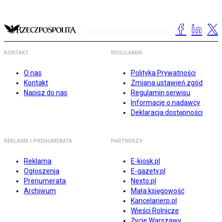
KONTAKT
REGULAMIN
O nas
Polityka Prywatności
Kontakt
Zmiana ustawień zgód
Napisz do nas
Regulamin serwisu
Informacje o nadawcy
Deklaracja dostępności
REKLAMA I PRENUMERATA
PARTNERZY
Reklama
E-kiosk.pl
Ogłoszenia
E-gazety.pl
Prenumerata
Nexto.pl
Archiwum
Mała księgowość
Kancelarierp.pl
Wieści Rolnicze
Życie Warszawy