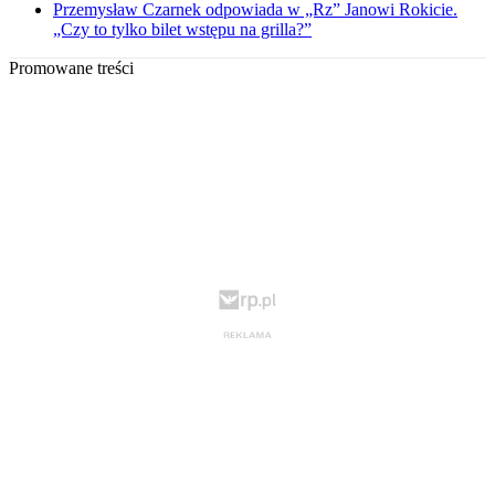
Przemysław Czarnek odpowiada w „Rz” Janowi Rokicie.
„Czy to tylko bilet wstępu na grilla?”
Promowane treści