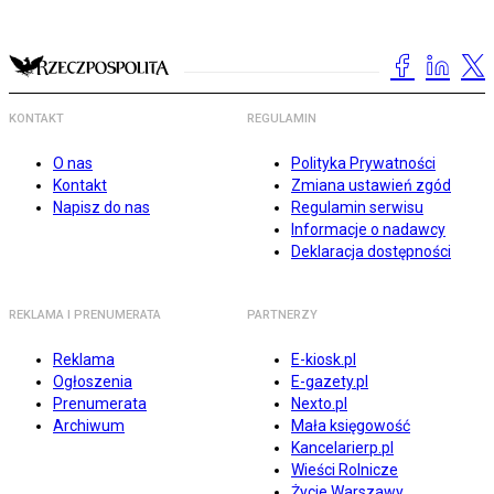
KONTAKT
REGULAMIN
O nas
Polityka Prywatności
Kontakt
Zmiana ustawień zgód
Napisz do nas
Regulamin serwisu
Informacje o nadawcy
Deklaracja dostępności
REKLAMA I PRENUMERATA
PARTNERZY
Reklama
E-kiosk.pl
Ogłoszenia
E-gazety.pl
Prenumerata
Nexto.pl
Archiwum
Mała księgowość
Kancelarierp.pl
Wieści Rolnicze
Życie Warszawy