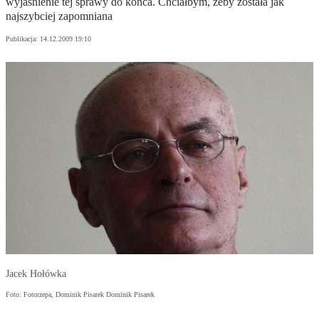
wyjaśnienie tej sprawy do końca. Chciałbym, żeby została jak
najszybciej zapomniana
Publikacja:
14.12.2009 19:10
Jacek Hołówka
Foto: Fotorzepa, Dominik Pisarek Dominik Pisarek