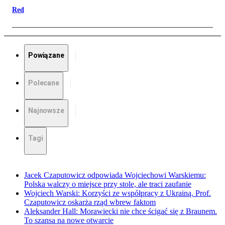
Red
Powiązane
Polecane
Najnowsze
Tagi
Jacek Czaputowicz odpowiada Wojciechowi Warskiemu:
Polska walczy o miejsce przy stole, ale traci zaufanie
Wojciech Warski: Korzyści ze współpracy z Ukrainą. Prof.
Czaputowicz oskarża rząd wbrew faktom
Aleksander Hall: Morawiecki nie chce ścigać się z Braunem.
To szansa na nowe otwarcie