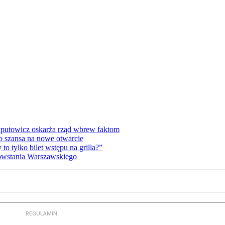
zaputowicz oskarża rząd wbrew faktom
o szansa na nowe otwarcie
 tylko bilet wstępu na grilla?”
Powstania Warszawskiego
REGULAMIN