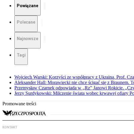
Powiązane
Polecane
Najnowsze
Tagi
Wojciech Warski: Korzyści ze współpracy z Ukrainą. Prof. C
Aleksander Hall: Morawiecki nie chce ścigać się z Braunem. T
Przemysław Czarnek odpowiada w „Rz” Janowi Rokicie. „Czy to
Jerzy Surdykowski: Milczenie świata wobec krwawej ofiary 
Promowane treści
KONTAKT