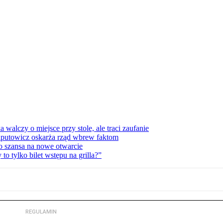
lczy o miejsce przy stole, ale traci zaufanie
zaputowicz oskarża rząd wbrew faktom
o szansa na nowe otwarcie
 tylko bilet wstępu na grilla?”
REGULAMIN