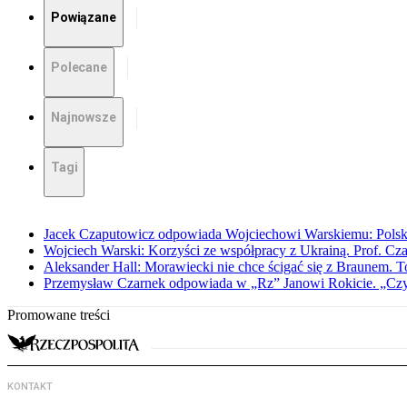
Powiązane
Polecane
Najnowsze
Tagi
Jacek Czaputowicz odpowiada Wojciechowi Warskiemu: Polska wa
Wojciech Warski: Korzyści ze współpracy z Ukrainą. Prof. C
Aleksander Hall: Morawiecki nie chce ścigać się z Braunem. T
Przemysław Czarnek odpowiada w „Rz” Janowi Rokicie. „Czy to
Promowane treści
KONTAKT