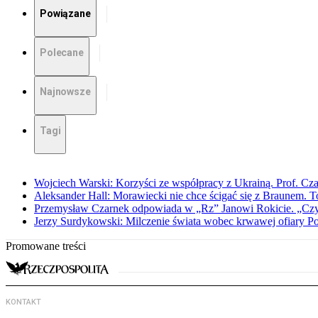
Powiązane
Polecane
Najnowsze
Tagi
Wojciech Warski: Korzyści ze współpracy z Ukrainą. Prof. C
Aleksander Hall: Morawiecki nie chce ścigać się z Braunem. T
Przemysław Czarnek odpowiada w „Rz” Janowi Rokicie. „Czy to
Jerzy Surdykowski: Milczenie świata wobec krwawej ofiary 
Promowane treści
KONTAKT