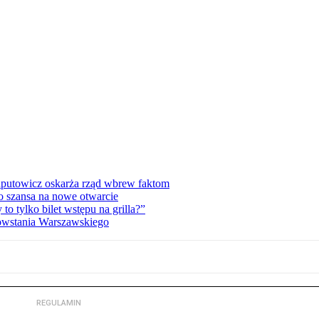
zaputowicz oskarża rząd wbrew faktom
o szansa na nowe otwarcie
 tylko bilet wstępu na grilla?”
Powstania Warszawskiego
REGULAMIN