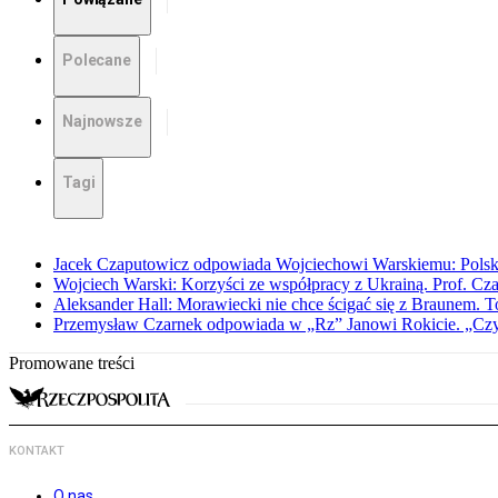
Polecane
Najnowsze
Tagi
Jacek Czaputowicz odpowiada Wojciechowi Warskiemu: Polska wa
Wojciech Warski: Korzyści ze współpracy z Ukrainą. Prof. C
Aleksander Hall: Morawiecki nie chce ścigać się z Braunem. T
Przemysław Czarnek odpowiada w „Rz” Janowi Rokicie. „Czy to
Promowane treści
KONTAKT
O nas