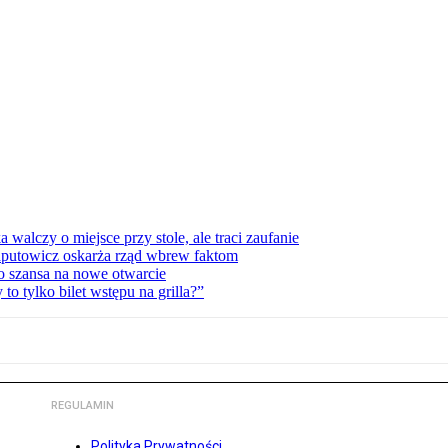
lczy o miejsce przy stole, ale traci zaufanie
zaputowicz oskarża rząd wbrew faktom
o szansa na nowe otwarcie
 tylko bilet wstępu na grilla?”
REGULAMIN
Polityka Prywatności