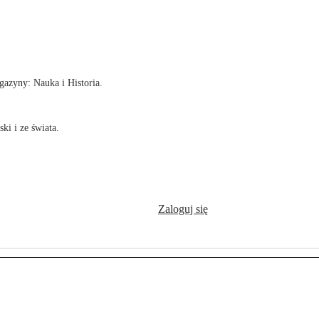
!
azyny: Nauka i Historia.
ki i ze świata.
Zaloguj się