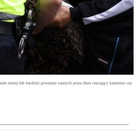
tało mniej lub bardziej poważnie rannych przez tłum rzucający kamienie czy