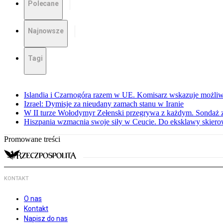
Polecane
Najnowsze
Tagi
Islandia i Czarnogóra razem w UE. Komisarz wskazuje możliw
Izrael: Dymisje za nieudany zamach stanu w Iranie
W II turze Wołodymyr Zełenski przegrywa z każdym. Sondaż 
Hiszpania wzmacnia swoje siły w Ceucie. Do eksklawy skier
Promowane treści
KONTAKT
O nas
Kontakt
Napisz do nas