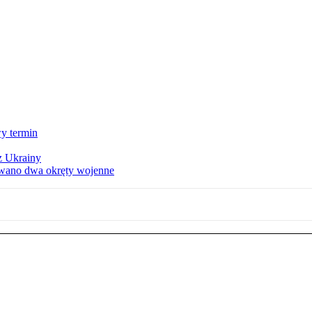
y termin
z Ukrainy
owano dwa okręty wojenne