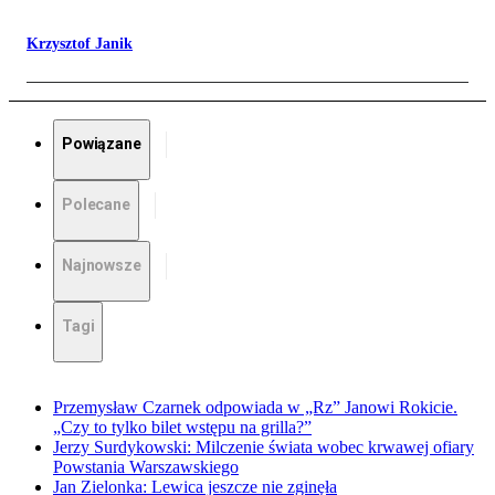
Krzysztof Janik
Powiązane
Polecane
Najnowsze
Tagi
Przemysław Czarnek odpowiada w „Rz” Janowi Rokicie.
„Czy to tylko bilet wstępu na grilla?”
Jerzy Surdykowski: Milczenie świata wobec krwawej ofiary
Powstania Warszawskiego
Jan Zielonka: Lewica jeszcze nie zginęła