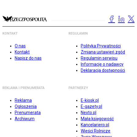
KONTAKT
REGULAMIN
O nas
Polityka Prywatności
Kontakt
Zmiana ustawień zgód
Napisz do nas
Regulamin serwisu
Informacje o nadawcy
Deklaracja dostępności
REKLAMA I PRENUMERATA
PARTNERZY
Reklama
E-kiosk.pl
Ogłoszenia
E-gazety.pl
Prenumerata
Nexto.pl
Archiwum
Mała księgowość
Kancelarierp.pl
Wieści Rolnicze