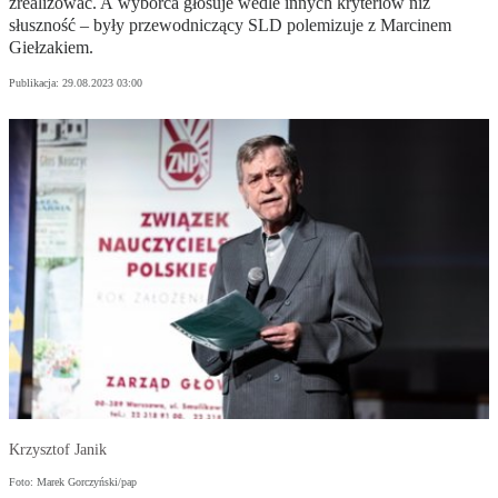
zrealizować. A wyborca głosuje wedle innych kryteriów niż
słuszność – były przewodniczący SLD polemizuje z Marcinem
Giełzakiem.
Publikacja:
29.08.2023 03:00
Krzysztof Janik
Foto: Marek Gorczyński/pap