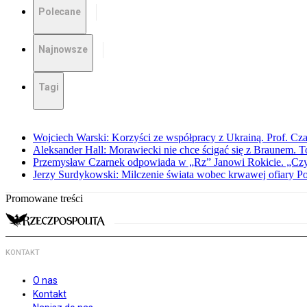
Polecane
Najnowsze
Tagi
Wojciech Warski: Korzyści ze współpracy z Ukrainą. Prof. C
Aleksander Hall: Morawiecki nie chce ścigać się z Braunem. T
Przemysław Czarnek odpowiada w „Rz” Janowi Rokicie. „Czy to
Jerzy Surdykowski: Milczenie świata wobec krwawej ofiary 
Promowane treści
KONTAKT
O nas
Kontakt