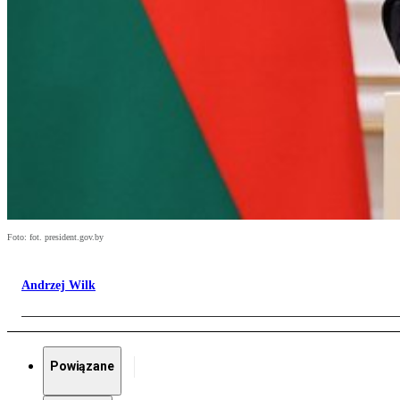
Foto: fot. president.gov.by
Andrzej Wilk
Powiązane