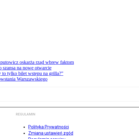
zaputowicz oskarża rząd wbrew faktom
o szansa na nowe otwarcie
 tylko bilet wstępu na grilla?”
Powstania Warszawskiego
REGULAMIN
Polityka Prywatności
Zmiana ustawień zgód