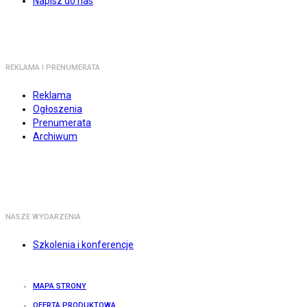
Napisz do nas
REKLAMA I PRENUMERATA
Reklama
Ogłoszenia
Prenumerata
Archiwum
NASZE WYDARZENIA
Szkolenia i konferencje
MAPA STRONY
OFERTA PRODUKTOWA