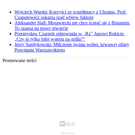
Wojciech Warski: Korzyści ze współpracy z Ukrainą. Prof.
Czaputowicz oskarża rząd wbrew faktom
Aleksander Hall: Morawiecki nie chce ścigać się z Braunem.
To szansa na nowe otwarcie
Przemysław Czarnek odpowiada w „Rz” Janowi Rokicie.
„Czy to tylko bilet wstępu na grilla?”
Jerzy Surdykowski: Milczenie świata wobec krwawej ofiary
Powstania Warszawskiego
Promowane treści