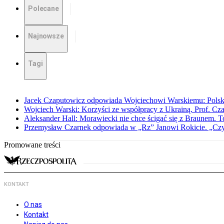
Polecane
Najnowsze
Tagi
Jacek Czaputowicz odpowiada Wojciechowi Warskiemu: Polska wa
Wojciech Warski: Korzyści ze współpracy z Ukrainą. Prof. C
Aleksander Hall: Morawiecki nie chce ścigać się z Braunem. T
Przemysław Czarnek odpowiada w „Rz” Janowi Rokicie. „Czy to
Promowane treści
KONTAKT
O nas
Kontakt