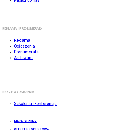
Napisz do nas
REKLAMA I PRENUMERATA
Reklama
Ogłoszenia
Prenumerata
Archiwum
NASZE WYDARZENIA
Szkolenia i konferencje
MAPA STRONY
OFERTA PRODUKTOWA