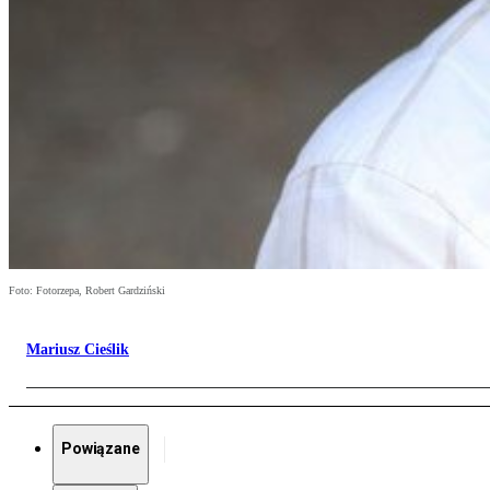
Foto: Fotorzepa, Robert Gardziński
Mariusz Cieślik
Powiązane