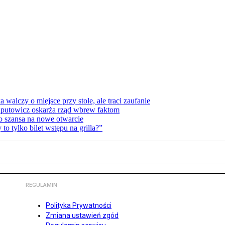
lczy o miejsce przy stole, ale traci zaufanie
zaputowicz oskarża rząd wbrew faktom
o szansa na nowe otwarcie
 tylko bilet wstępu na grilla?”
REGULAMIN
Polityka Prywatności
Zmiana ustawień zgód