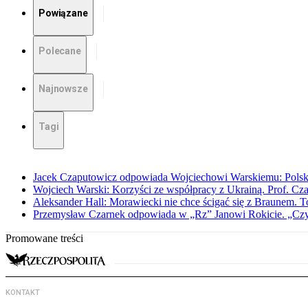
Powiązane
Polecane
Najnowsze
Tagi
Jacek Czaputowicz odpowiada Wojciechowi Warskiemu: Polska wa
Wojciech Warski: Korzyści ze współpracy z Ukrainą. Prof. C
Aleksander Hall: Morawiecki nie chce ścigać się z Braunem. T
Przemysław Czarnek odpowiada w „Rz” Janowi Rokicie. „Czy to
Promowane treści
KONTAKT