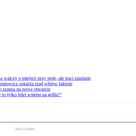
lczy o miejsce przy stole, ale traci zaufanie
zaputowicz oskarża rząd wbrew faktom
o szansa na nowe otwarcie
 tylko bilet wstępu na grilla?”
REGULAMIN