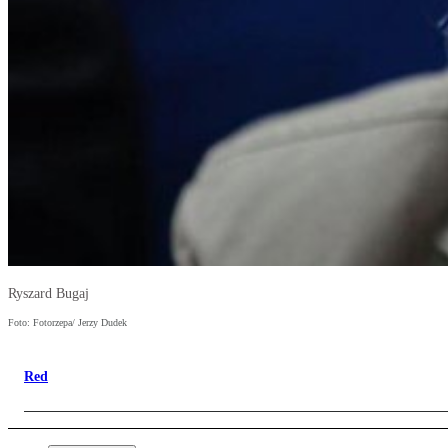
Ryszard Bugaj
Foto: Fotorzepa/ Jerzy Dudek
Red