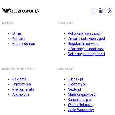
KONTAKT
REGULAMIN
O nas
Polityka Prywatności
Kontakt
Zmiana ustawień zgód
Napisz do nas
Regulamin serwisu
Informacje o nadawcy
Deklaracja dostępności
REKLAMA I PRENUMERATA
PARTNERZY
Reklama
E-kiosk.pl
Ogłoszenia
E-gazety.pl
Prenumerata
Nexto.pl
Archiwum
Mała księgowość
Kancelarierp.pl
Wieści Rolnicze
Życie Warszawy