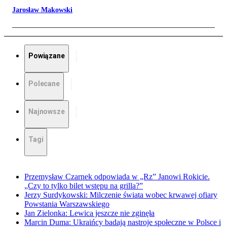
Jarosław Makowski
Powiązane
Polecane
Najnowsze
Tagi
Przemysław Czarnek odpowiada w „Rz” Janowi Rokicie.
„Czy to tylko bilet wstępu na grilla?”
Jerzy Surdykowski: Milczenie świata wobec krwawej ofiary
Powstania Warszawskiego
Jan Zielonka: Lewica jeszcze nie zginęła
Marcin Duma: Ukraińcy badają nastroje społeczne w Polsce i