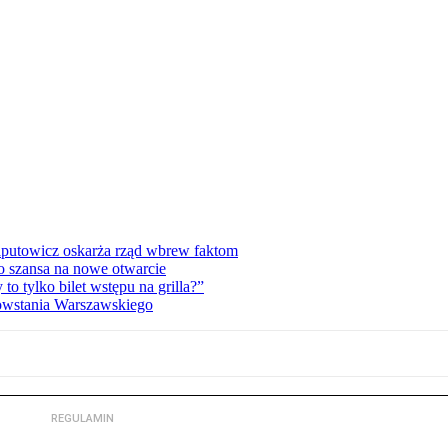
zaputowicz oskarża rząd wbrew faktom
o szansa na nowe otwarcie
 tylko bilet wstępu na grilla?”
Powstania Warszawskiego
REGULAMIN