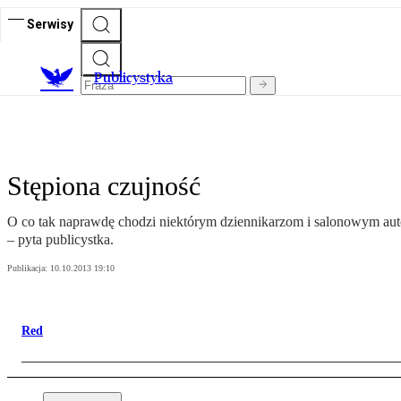
Serwisy
Publicystyka
Stępiona czujność
O co tak naprawdę chodzi niektórym dziennikarzom i salonowym auto
– pyta publicystka.
Publikacja:
10.10.2013 19:10
Red