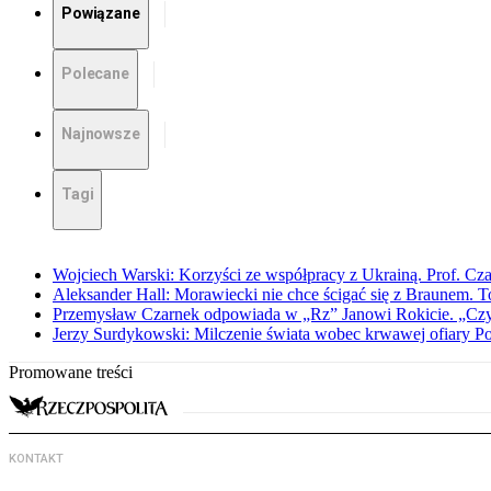
Powiązane
Polecane
Najnowsze
Tagi
Wojciech Warski: Korzyści ze współpracy z Ukrainą. Prof. C
Aleksander Hall: Morawiecki nie chce ścigać się z Braunem. T
Przemysław Czarnek odpowiada w „Rz” Janowi Rokicie. „Czy to
Jerzy Surdykowski: Milczenie świata wobec krwawej ofiary 
Promowane treści
KONTAKT