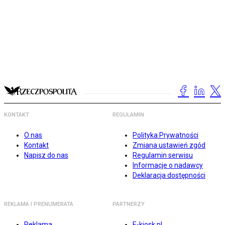
KONTAKT
REGULAMIN
O nas
Polityka Prywatności
Kontakt
Zmiana ustawień zgód
Napisz do nas
Regulamin serwisu
Informacje o nadawcy
Deklaracja dostępności
REKLAMA I PRENUMERATA
PARTNERZY
Reklama
E-kiosk.pl