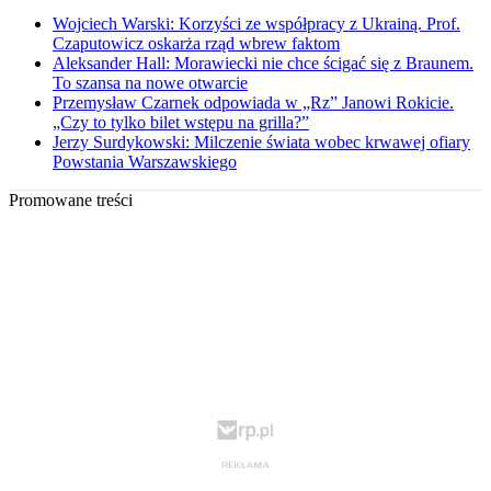
Wojciech Warski: Korzyści ze współpracy z Ukrainą. Prof.
Czaputowicz oskarża rząd wbrew faktom
Aleksander Hall: Morawiecki nie chce ścigać się z Braunem.
To szansa na nowe otwarcie
Przemysław Czarnek odpowiada w „Rz” Janowi Rokicie.
„Czy to tylko bilet wstępu na grilla?”
Jerzy Surdykowski: Milczenie świata wobec krwawej ofiary
Powstania Warszawskiego
Promowane treści