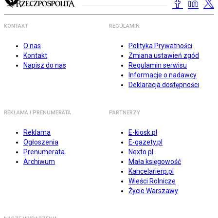
KONTAKT
REGULAMIN
O nas
Polityka Prywatności
Kontakt
Zmiana ustawień zgód
Napisz do nas
Regulamin serwisu
Informacje o nadawcy
Deklaracja dostępności
REKLAMA I PRENUMERATA
PARTNERZY
Reklama
E-kiosk.pl
Ogłoszenia
E-gazety.pl
Prenumerata
Nexto.pl
Archiwum
Mała księgowość
Kancelarierp.pl
Wieści Rolnicze
Życie Warszawy