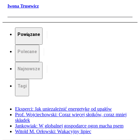
Iwona Trusewicz
Powiązane
Polecane
Najnowsze
Tagi
Eksperci: Jak uniezależnić energetykę od upałów
Prof. Wojciechowski: Coraz więcej słoików, coraz mniej
składek
Jankowiak: W globalnej gospodarce ogon macha psem
Witold M. Orłowski: Wakacyjny lipiec