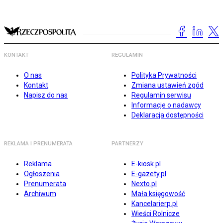
KONTAKT
REGULAMIN
O nas
Polityka Prywatności
Kontakt
Zmiana ustawień zgód
Napisz do nas
Regulamin serwisu
Informacje o nadawcy
Deklaracja dostępności
REKLAMA I PRENUMERATA
PARTNERZY
Reklama
E-kiosk.pl
Ogłoszenia
E-gazety.pl
Prenumerata
Nexto.pl
Archiwum
Mała księgowość
Kancelarierp.pl
Wieści Rolnicze