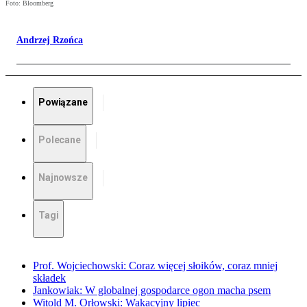
Foto: Bloomberg
Andrzej Rzońca
Powiązane
Polecane
Najnowsze
Tagi
Prof. Wojciechowski: Coraz więcej słoików, coraz mniej
składek
Jankowiak: W globalnej gospodarce ogon macha psem
Witold M. Orłowski: Wakacyjny lipiec