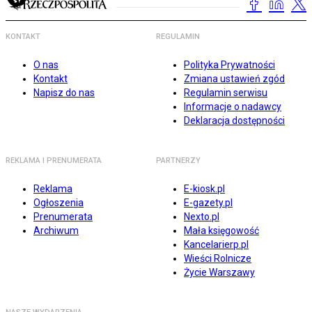
KONTAKT
REGULAMIN
O nas
Polityka Prywatności
Kontakt
Zmiana ustawień zgód
Napisz do nas
Regulamin serwisu
Informacje o nadawcy
Deklaracja dostępności
REKLAMA I PRENUMERATA
PARTNERZY
Reklama
E-kiosk.pl
Ogłoszenia
E-gazety.pl
Prenumerata
Nexto.pl
Archiwum
Mała księgowość
Kancelarierp.pl
Wieści Rolnicze
Życie Warszawy