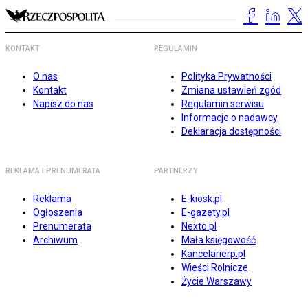
KONTAKT
REGULAMIN
O nas
Polityka Prywatności
Kontakt
Zmiana ustawień zgód
Napisz do nas
Regulamin serwisu
Informacje o nadawcy
Deklaracja dostępności
REKLAMA I PRENUMERATA
PARTNERZY
Reklama
E-kiosk.pl
Ogłoszenia
E-gazety.pl
Prenumerata
Nexto.pl
Archiwum
Mała księgowość
Kancelarierp.pl
Wieści Rolnicze
Życie Warszawy