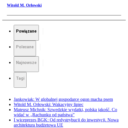
Witold M. Orłowski
Powiązane
Polecane
Najnowsze
Tagi
Jankowiak: W globalnej gospodarce ogon macha psem
Witold M. Orłowski: Wakacyjny lipiec
Mateusz Michnik: Szwedzkie wydatki, polska jakość. Co
widać w „Rachunku od państwa”
I wiceprezes BGK: Od redystrybucji do inwestycji. Nowa
architektura budżetowa UE