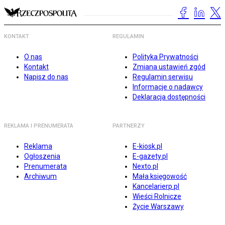
KONTAKT
REGULAMIN
O nas
Polityka Prywatności
Kontakt
Zmiana ustawień zgód
Napisz do nas
Regulamin serwisu
Informacje o nadawcy
Deklaracja dostępności
REKLAMA I PRENUMERATA
PARTNERZY
Reklama
E-kiosk.pl
Ogłoszenia
E-gazety.pl
Prenumerata
Nexto.pl
Archiwum
Mała księgowość
Kancelarierp.pl
Wieści Rolnicze
Życie Warszawy