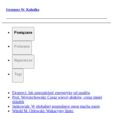
Grzegorz W. Kołodko
Powiązane
Polecane
Najnowsze
Tagi
Eksperci: Jak uniezależnić energetykę od upałów
Prof. Wojciechowski: Coraz więcej słoików, coraz mniej
składek
Jankowiak: W globalnej gospodarce ogon macha psem
Witold M. Orłowski: Wakacyjny lipiec