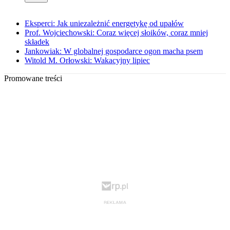
Eksperci: Jak uniezależnić energetykę od upałów
Prof. Wojciechowski: Coraz więcej słoików, coraz mniej
składek
Jankowiak: W globalnej gospodarce ogon macha psem
Witold M. Orłowski: Wakacyjny lipiec
Promowane treści