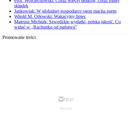
Prof. Wojciechowski: Coraz więcej słoików, coraz mniej
składek
Jankowiak: W globalnej gospodarce ogon macha psem
Witold M. Orłowski: Wakacyjny lipiec
Mateusz Michnik: Szwedzkie wydatki, polska jakość. Co
widać w „Rachunku od państwa”
Promowane treści