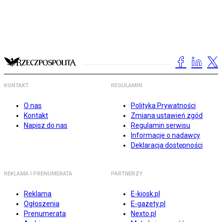
KONTAKT
REGULAMIN
O nas
Polityka Prywatności
Kontakt
Zmiana ustawień zgód
Napisz do nas
Regulamin serwisu
Informacje o nadawcy
Deklaracja dostępności
REKLAMA I PRENUMERATA
PARTNERZY
Reklama
E-kiosk.pl
Ogłoszenia
E-gazety.pl
Prenumerata
Nexto.pl