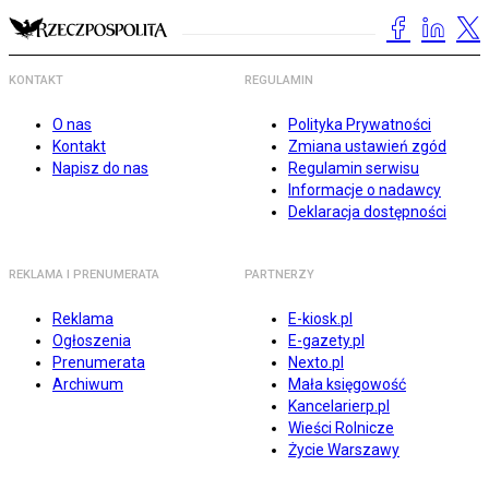
KONTAKT
REGULAMIN
O nas
Polityka Prywatności
Kontakt
Zmiana ustawień zgód
Napisz do nas
Regulamin serwisu
Informacje o nadawcy
Deklaracja dostępności
REKLAMA I PRENUMERATA
PARTNERZY
Reklama
E-kiosk.pl
Ogłoszenia
E-gazety.pl
Prenumerata
Nexto.pl
Archiwum
Mała księgowość
Kancelarierp.pl
Wieści Rolnicze
Życie Warszawy