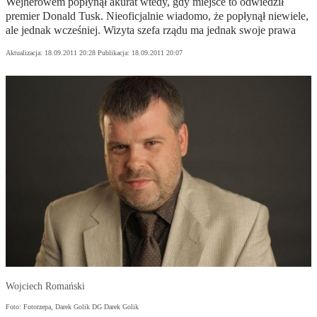
Wejherowem popłynął akurat wtedy, gdy miejsce to odwiedził
premier Donald Tusk. Nieoficjalnie wiadomo, że popłynął niewiele,
ale jednak wcześniej. Wizyta szefa rządu ma jednak swoje prawa
Aktualizacja:
18.09.2011 20:28
Publikacja:
18.09.2011 20:07
Wojciech Romański
Foto: Fotorzepa, Darek Golik DG Darek Golik