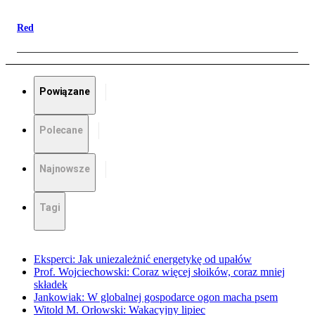
Red
Powiązane
Polecane
Najnowsze
Tagi
Eksperci: Jak uniezależnić energetykę od upałów
Prof. Wojciechowski: Coraz więcej słoików, coraz mniej
składek
Jankowiak: W globalnej gospodarce ogon macha psem
Witold M. Orłowski: Wakacyjny lipiec