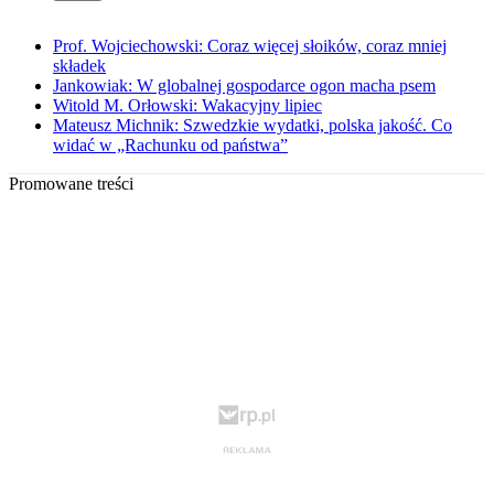
Prof. Wojciechowski: Coraz więcej słoików, coraz mniej
składek
Jankowiak: W globalnej gospodarce ogon macha psem
Witold M. Orłowski: Wakacyjny lipiec
Mateusz Michnik: Szwedzkie wydatki, polska jakość. Co
widać w „Rachunku od państwa”
Promowane treści