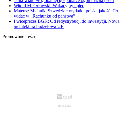
Jankowiak: W globalnej gospodarce ogon macha psem
Witold M. Orłowski: Wakacyjny lipiec
Mateusz Michnik: Szwedzkie wydatki, polska jakość. Co
widać w „Rachunku od państwa”
I wiceprezes BGK: Od redystrybucji do inwestycji. Nowa
architektura budżetowa UE
Promowane treści