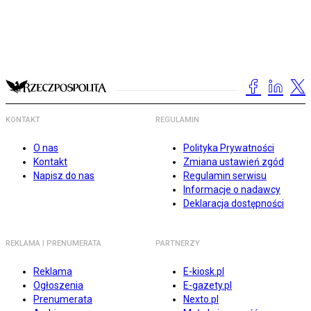
KONTAKT
REGULAMIN
O nas
Polityka Prywatności
Kontakt
Zmiana ustawień zgód
Napisz do nas
Regulamin serwisu
Informacje o nadawcy
Deklaracja dostępności
REKLAMA I PRENUMERATA
PARTNERZY
Reklama
E-kiosk.pl
Ogłoszenia
E-gazety.pl
Prenumerata
Nexto.pl