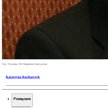
Foto: Fotorzepa, MS Magdalena Starowieyska
Katarzyna Kucharczyk
Powiązane