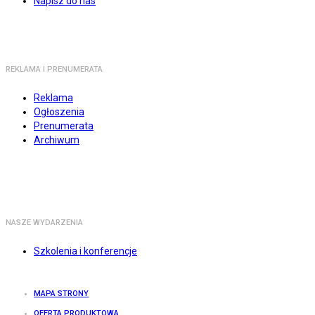
Napisz do nas
REKLAMA I PRENUMERATA
Reklama
Ogłoszenia
Prenumerata
Archiwum
NASZE WYDARZENIA
Szkolenia i konferencje
MAPA STRONY
OFERTA PRODUKTOWA