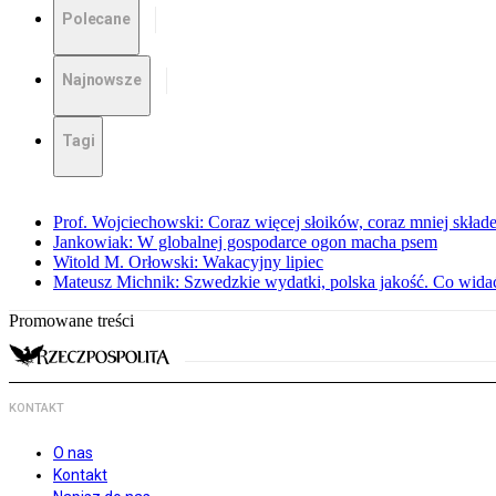
Polecane
Najnowsze
Tagi
Prof. Wojciechowski: Coraz więcej słoików, coraz mniej skład
Jankowiak: W globalnej gospodarce ogon macha psem
Witold M. Orłowski: Wakacyjny lipiec
Mateusz Michnik: Szwedzkie wydatki, polska jakość. Co wid
Promowane treści
KONTAKT
O nas
Kontakt