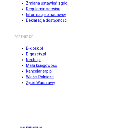
Zmiana ustawień zgód
Regulamin serwisu
Informacje o nadawcy
Deklaracja dostępności
PARTNERZY
E-kiosk.pl
E-gazety.pl
Nexto.pl
Mała księgowość
Kancelarierp.pl
Wieści Rolnicze
Życie Warszawy
KALENDARIUM