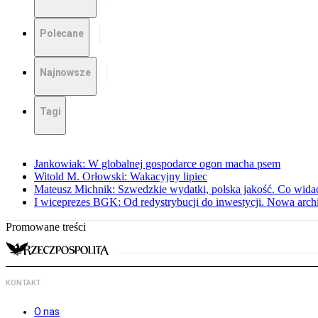
Polecane
Najnowsze
Tagi
Jankowiak: W globalnej gospodarce ogon macha psem
Witold M. Orłowski: Wakacyjny lipiec
Mateusz Michnik: Szwedzkie wydatki, polska jakość. Co wid
I wiceprezes BGK: Od redystrybucji do inwestycji. Nowa arc
Promowane treści
KONTAKT
O nas