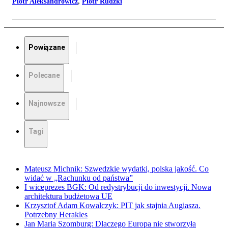
Piotr Aleksandrowicz
,
Piotr Rudzki
Powiązane
Polecane
Najnowsze
Tagi
Mateusz Michnik: Szwedzkie wydatki, polska jakość. Co
widać w „Rachunku od państwa”
I wiceprezes BGK: Od redystrybucji do inwestycji. Nowa
architektura budżetowa UE
Krzysztof Adam Kowalczyk: PIT jak stajnia Augiasza.
Potrzebny Herakles
Jan Maria Szomburg: Dlaczego Europa nie stworzyła