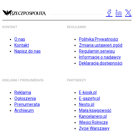
KONTAKT
REGULAMIN
O nas
Polityka Prywatności
Kontakt
Zmiana ustawień zgód
Napisz do nas
Regulamin serwisu
Informacje o nadawcy
Deklaracja dostępności
REKLAMA I PRENUMERATA
PARTNERZY
Reklama
E-kiosk.pl
Ogłoszenia
E-gazety.pl
Prenumerata
Nexto.pl
Archiwum
Mała księgowość
Kancelarierp.pl
Wieści Rolnicze
Życie Warszawy