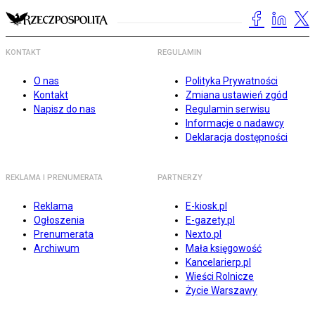
KONTAKT
REGULAMIN
O nas
Polityka Prywatności
Kontakt
Zmiana ustawień zgód
Napisz do nas
Regulamin serwisu
Informacje o nadawcy
Deklaracja dostępności
REKLAMA I PRENUMERATA
PARTNERZY
Reklama
E-kiosk.pl
Ogłoszenia
E-gazety.pl
Prenumerata
Nexto.pl
Archiwum
Mała księgowość
Kancelarierp.pl
Wieści Rolnicze
Życie Warszawy