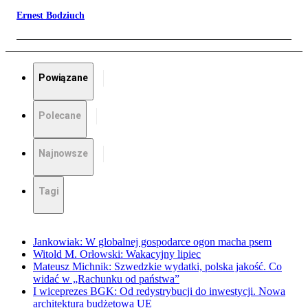
Ernest Bodziuch
Powiązane
Polecane
Najnowsze
Tagi
Jankowiak: W globalnej gospodarce ogon macha psem
Witold M. Orłowski: Wakacyjny lipiec
Mateusz Michnik: Szwedzkie wydatki, polska jakość. Co
widać w „Rachunku od państwa”
I wiceprezes BGK: Od redystrybucji do inwestycji. Nowa
architektura budżetowa UE