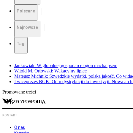
Polecane
Najnowsze
Tagi
Jankowiak: W globalnej gospodarce ogon macha psem
Witold M. Orłowski: Wakacyjny lipiec
Mateusz Michnik: Szwedzkie wydatki, polska jakość. Co wid
I wiceprezes BGK: Od redystrybucji do inwestycji. Nowa arc
Promowane treści
KONTAKT
O nas