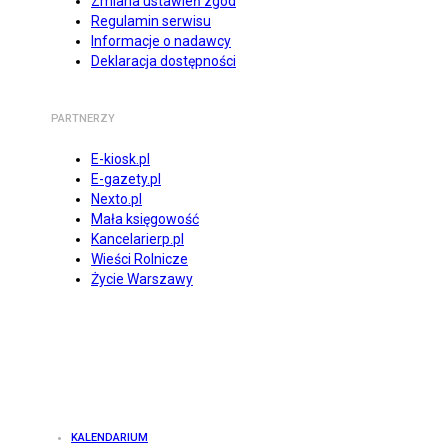
Zmiana ustawień zgód
Regulamin serwisu
Informacje o nadawcy
Deklaracja dostępności
PARTNERZY
E-kiosk.pl
E-gazety.pl
Nexto.pl
Mała księgowość
Kancelarierp.pl
Wieści Rolnicze
Życie Warszawy
KALENDARIUM