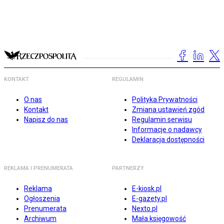
KONTAKT
REGULAMIN
O nas
Polityka Prywatności
Kontakt
Zmiana ustawień zgód
Napisz do nas
Regulamin serwisu
Informacje o nadawcy
Deklaracja dostępności
REKLAMA I PRENUMERATA
PARTNERZY
Reklama
E-kiosk.pl
Ogłoszenia
E-gazety.pl
Prenumerata
Nexto.pl
Archiwum
Mała księgowość