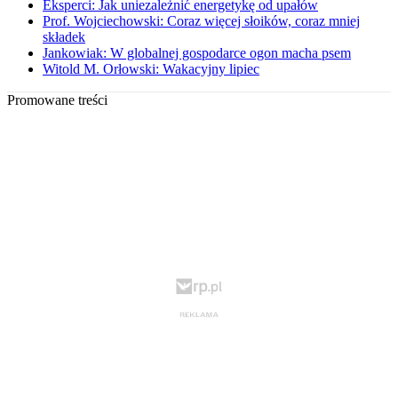
Eksperci: Jak uniezależnić energetykę od upałów
Prof. Wojciechowski: Coraz więcej słoików, coraz mniej
składek
Jankowiak: W globalnej gospodarce ogon macha psem
Witold M. Orłowski: Wakacyjny lipiec
Promowane treści