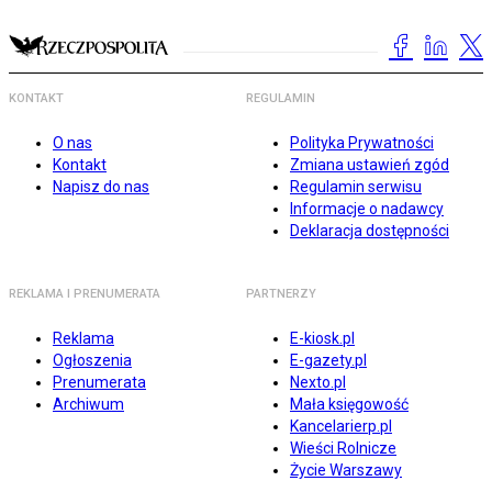
KONTAKT
REGULAMIN
O nas
Polityka Prywatności
Kontakt
Zmiana ustawień zgód
Napisz do nas
Regulamin serwisu
Informacje o nadawcy
Deklaracja dostępności
REKLAMA I PRENUMERATA
PARTNERZY
Reklama
E-kiosk.pl
Ogłoszenia
E-gazety.pl
Prenumerata
Nexto.pl
Archiwum
Mała księgowość
Kancelarierp.pl
Wieści Rolnicze
Życie Warszawy