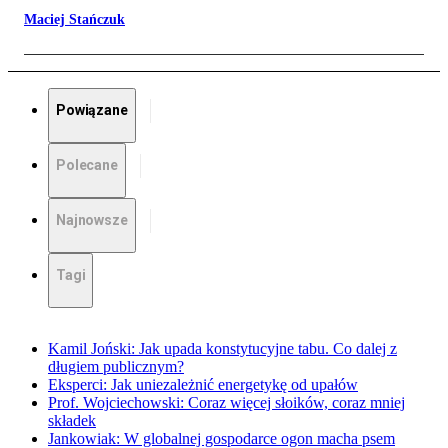
Maciej Stańczuk
Powiązane
Polecane
Najnowsze
Tagi
Kamil Joński: Jak upada konstytucyjne tabu. Co dalej z
długiem publicznym?
Eksperci: Jak uniezależnić energetykę od upałów
Prof. Wojciechowski: Coraz więcej słoików, coraz mniej
składek
Jankowiak: W globalnej gospodarce ogon macha psem