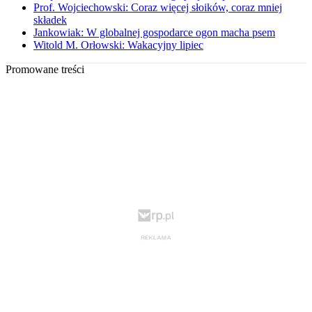
Prof. Wojciechowski: Coraz więcej słoików, coraz mniej
składek
Jankowiak: W globalnej gospodarce ogon macha psem
Witold M. Orłowski: Wakacyjny lipiec
Promowane treści