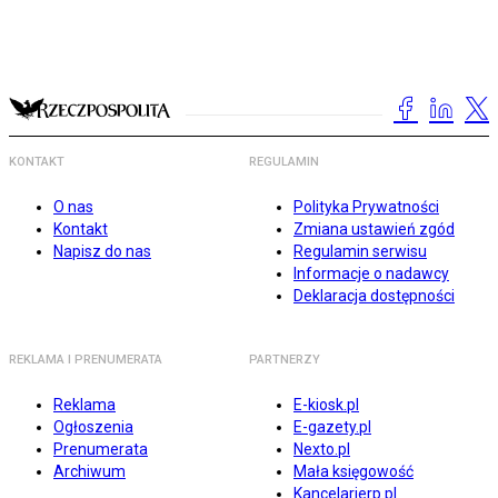
KONTAKT
REGULAMIN
O nas
Polityka Prywatności
Kontakt
Zmiana ustawień zgód
Napisz do nas
Regulamin serwisu
Informacje o nadawcy
Deklaracja dostępności
REKLAMA I PRENUMERATA
PARTNERZY
Reklama
E-kiosk.pl
Ogłoszenia
E-gazety.pl
Prenumerata
Nexto.pl
Archiwum
Mała księgowość
Kancelarierp.pl