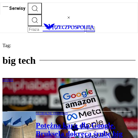
Serwisy
Tag:
big tech
BIZNES
Od Tokio po Sztokholm. Jak z Big
Techami radzi sobie świat
GLOBALNE INTERESY
Potężna kara dla Google.
Bruksela dokręca śrubę big