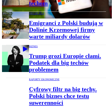
techom
250 LAT USA
Emigranci z Polski budują w
Dolinie Krzemowej firmy
warte miliardy dolarów
BIZNES
Trump grozi Europie cłami.
Podatek dla big techów
problemem
RAPORTY EKONOMICZNE
Cyfrowy filtr na big techy.
Polski biznes chce testu
suwerenności