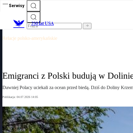
Serwisy
250 urodziny USA
250 lat USA
Relacje polsko-amerykańskie
Emigranci z Polski budują w Dolini
Dawniej Polacy uciekali za ocean przed biedą. Dziś do Doliny Krzem
Publikacja:
04.07.2026 14:05