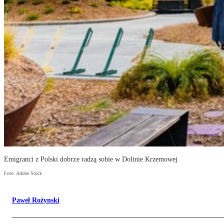
Emigranci z Polski dobrze radzą sobie w Dolinie Krzemowej
Foto: Adobe Stock
Paweł Rożynski