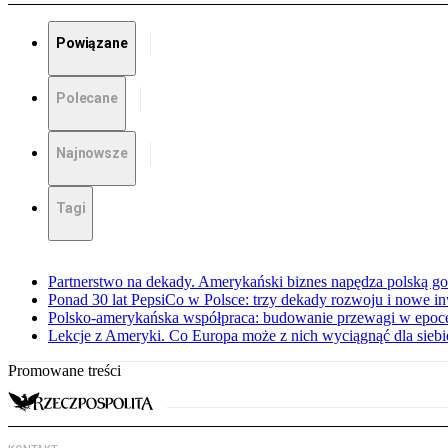
Powiązane
Polecane
Najnowsze
Tagi
Partnerstwo na dekady. Amerykański biznes napędza polską g
Ponad 30 lat PepsiCo w Polsce: trzy dekady rozwoju i nowe in
Polsko-amerykańska współpraca: budowanie przewagi w epoc
Lekcje z Ameryki. Co Europa może z nich wyciągnąć dla siebi
Promowane treści