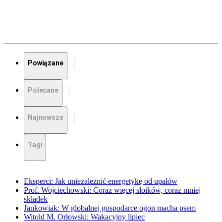
Powiązane
Polecane
Najnowsze
Tagi
Eksperci: Jak uniezależnić energetykę od upałów
Prof. Wojciechowski: Coraz więcej słoików, coraz mniej
składek
Jankowiak: W globalnej gospodarce ogon macha psem
Witold M. Orłowski: Wakacyjny lipiec