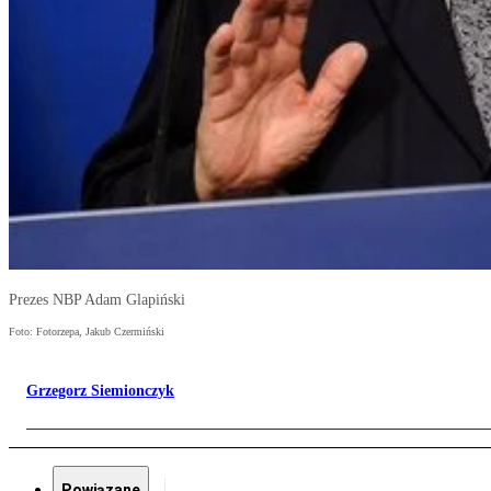
Prezes NBP Adam Glapiński
Foto: Fotorzepa, Jakub Czermiński
Grzegorz Siemionczyk
Powiązane