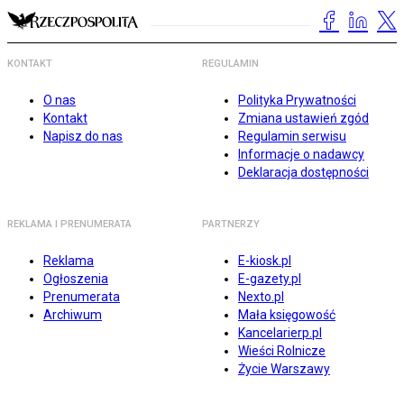
KONTAKT
REGULAMIN
O nas
Polityka Prywatności
Kontakt
Zmiana ustawień zgód
Napisz do nas
Regulamin serwisu
Informacje o nadawcy
Deklaracja dostępności
REKLAMA I PRENUMERATA
PARTNERZY
Reklama
E-kiosk.pl
Ogłoszenia
E-gazety.pl
Prenumerata
Nexto.pl
Archiwum
Mała księgowość
Kancelarierp.pl
Wieści Rolnicze
Życie Warszawy