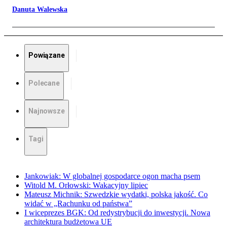
Danuta Walewska
Powiązane
Polecane
Najnowsze
Tagi
Jankowiak: W globalnej gospodarce ogon macha psem
Witold M. Orłowski: Wakacyjny lipiec
Mateusz Michnik: Szwedzkie wydatki, polska jakość. Co
widać w „Rachunku od państwa”
I wiceprezes BGK: Od redystrybucji do inwestycji. Nowa
architektura budżetowa UE