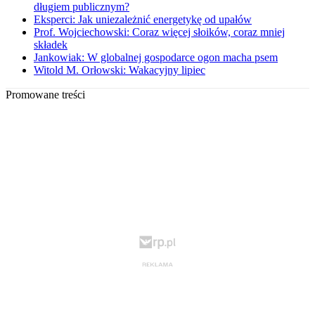
długiem publicznym?
Eksperci: Jak uniezależnić energetykę od upałów
Prof. Wojciechowski: Coraz więcej słoików, coraz mniej
składek
Jankowiak: W globalnej gospodarce ogon macha psem
Witold M. Orłowski: Wakacyjny lipiec
Promowane treści