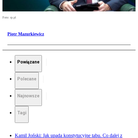
Foto: rp.pl
Piotr Mazurkiewicz
Powiązane
Polecane
Najnowsze
Tagi
Kamil Joński: Jak upada konstytucyjne tabu. Co dalej z