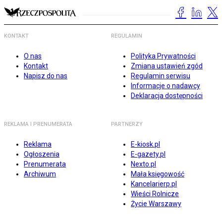
KONTAKT
REGULAMIN
O nas
Polityka Prywatności
Kontakt
Zmiana ustawień zgód
Napisz do nas
Regulamin serwisu
Informacje o nadawcy
Deklaracja dostępności
REKLAMA I PRENUMERATA
PARTNERZY
Reklama
E-kiosk.pl
Ogłoszenia
E-gazety.pl
Prenumerata
Nexto.pl
Archiwum
Mała księgowość
Kancelarierp.pl
Wieści Rolnicze
Życie Warszawy