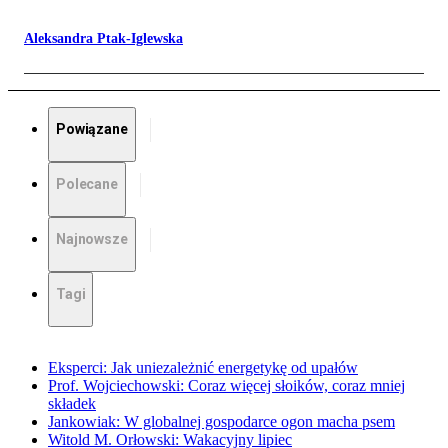
Aleksandra Ptak-Iglewska
Powiązane
Polecane
Najnowsze
Tagi
Eksperci: Jak uniezależnić energetykę od upałów
Prof. Wojciechowski: Coraz więcej słoików, coraz mniej
składek
Jankowiak: W globalnej gospodarce ogon macha psem
Witold M. Orłowski: Wakacyjny lipiec