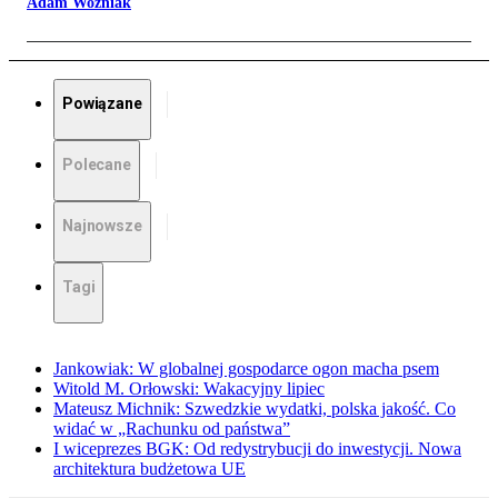
Adam Woźniak
Powiązane
Polecane
Najnowsze
Tagi
Jankowiak: W globalnej gospodarce ogon macha psem
Witold M. Orłowski: Wakacyjny lipiec
Mateusz Michnik: Szwedzkie wydatki, polska jakość. Co
widać w „Rachunku od państwa”
I wiceprezes BGK: Od redystrybucji do inwestycji. Nowa
architektura budżetowa UE