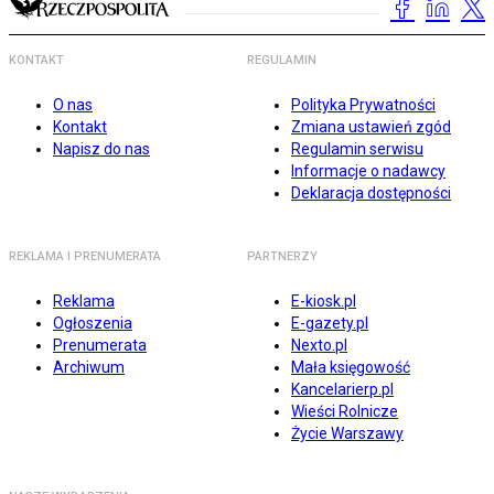
KONTAKT
REGULAMIN
O nas
Polityka Prywatności
Kontakt
Zmiana ustawień zgód
Napisz do nas
Regulamin serwisu
Informacje o nadawcy
Deklaracja dostępności
REKLAMA I PRENUMERATA
PARTNERZY
Reklama
E-kiosk.pl
Ogłoszenia
E-gazety.pl
Prenumerata
Nexto.pl
Archiwum
Mała księgowość
Kancelarierp.pl
Wieści Rolnicze
Życie Warszawy