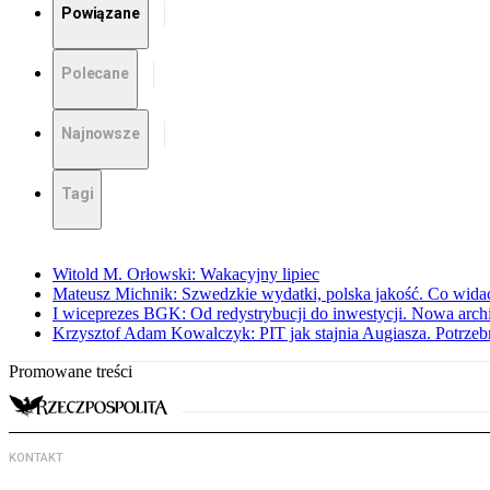
Powiązane
Polecane
Najnowsze
Tagi
Witold M. Orłowski: Wakacyjny lipiec
Mateusz Michnik: Szwedzkie wydatki, polska jakość. Co wid
I wiceprezes BGK: Od redystrybucji do inwestycji. Nowa arc
Krzysztof Adam Kowalczyk: PIT jak stajnia Augiasza. Potrzeb
Promowane treści
KONTAKT