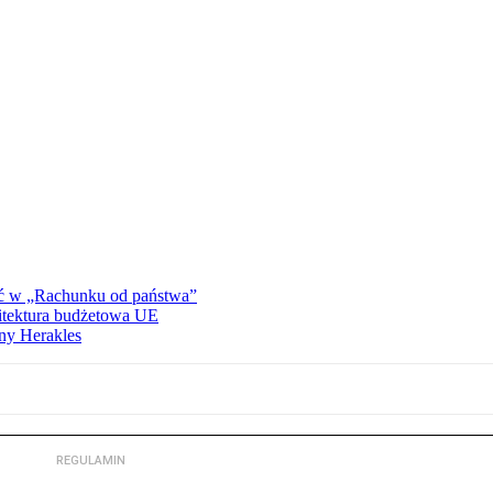
ać w „Rachunku od państwa”
hitektura budżetowa UE
ny Herakles
REGULAMIN